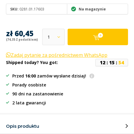
SKU:
0281.01.17603
Na magazynie
zł 60,45
(74,35 Z podatkiem)
Zadaj pytanie za pośrednictwem WhatsApp
1
2
:
1
5
:
5
4
Shipped today? You got:
Przed
16:00
zamów wysłane dzisiaj!
Porady osobiste
90 dni na zastanowienie
2 lata gwarancji
Opis produktu