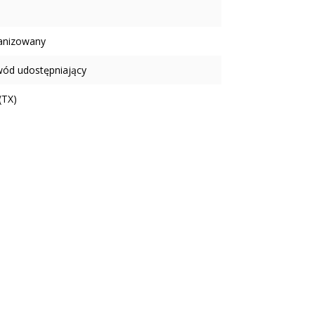
anizowany
wód udostępniający
(TX)