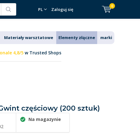
0
PL
Zaloguj się
Materiały warsztatowe
Elementy złączne
marki
onale 4,8/5
w Trusted Shops
 Gwint częściowy (200 sztuk)
Na magazynie
02