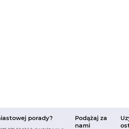
iastowej porady?
Podążaj za
Uz
nami
os