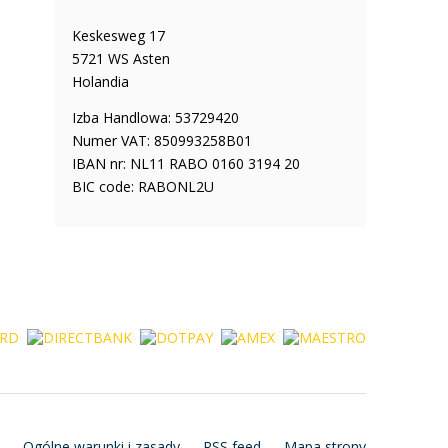
Keskesweg 17
5721 WS Asten
Holandia
Izba Handlowa: 53729420
Numer VAT: 850993258B01
IBAN nr: NL11 RABO 0160 3194 20
BIC code: RABONL2U
Ogólne warunki i zasady
RSS feed
Mapa strony