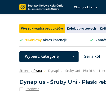
Obsługa klienta
Wyszukiwarka produktów
Kółek obrotowych
Kół
90-dniowy
okres karencji!
Zamów
Wybierz kategorię
Seria kół
Strona główna
Dynaplus - Śruby Uni - Płaski łeb To
Dynaplus - Śruby Uni - Płaski ł
Porównaj