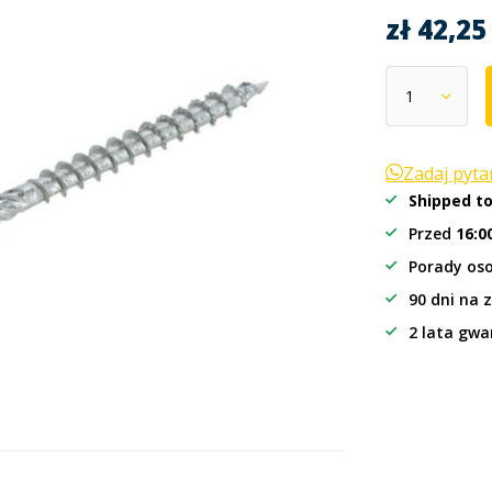
zł 42,2
Zadaj pyt
Shipped t
Przed
16:0
Porady oso
90 dni na 
2 lata gwa