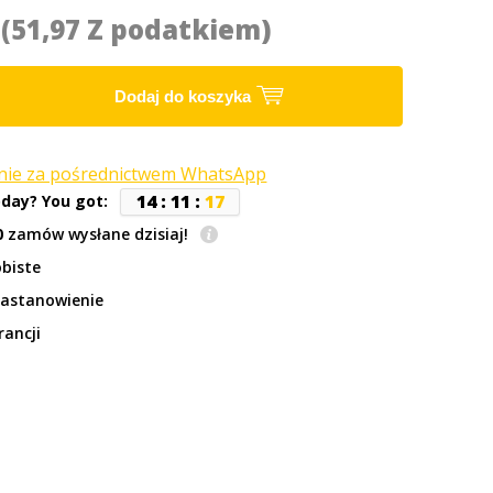
5
(51,97 Z podatkiem)
Dodaj do koszyka
anie za pośrednictwem WhatsApp
1
4
:
1
1
:
1
7
oday? You got:
0
zamów wysłane dzisiaj!
biste
zastanowienie
rancji