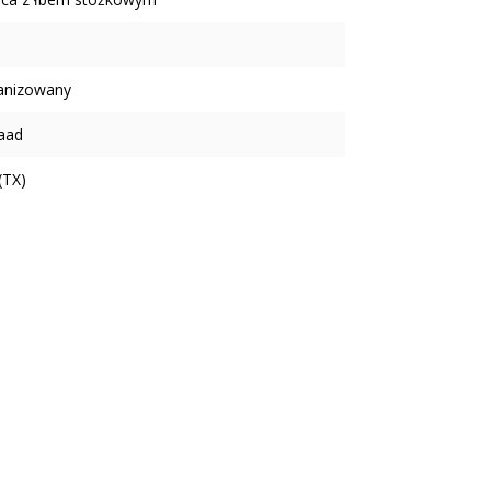
anizowany
aad
(TX)