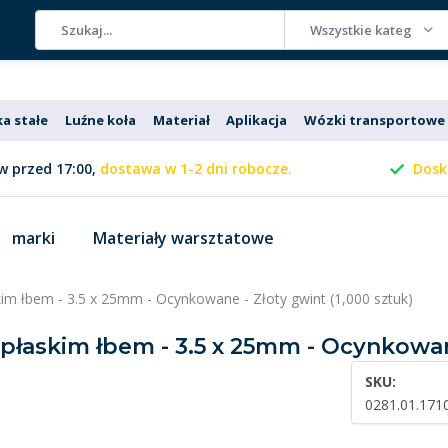
Wszystkie kategorie
ka stałe
Luźne koła
Materiał
Aplikacja
Wózki transportowe
 przed 17:00,
dostawa w 1-2 dni robocze.
Dosk
marki
Materiały warsztatowe
skim łbem - 3.5 x 25mm - Ocynkowane - Złoty gwint (1,000 sztuk)
z płaskim łbem - 3.5 x 25mm - Ocynkowan
SKU:
0281.01.171