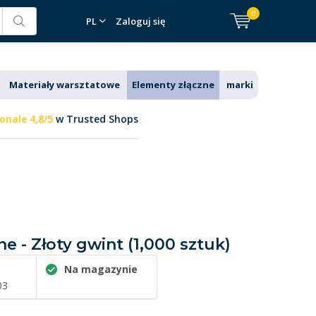
0
PL
Zaloguj się
Materiały warsztatowe
Elementy złączne
marki
onale 4,8/5
w Trusted Shops
e - Złoty gwint (1,000 sztuk)
Na magazynie
03