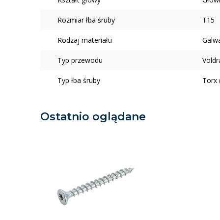
Rozmiar łba śruby
T15
Rodzaj materiału
Galw
Typ przewodu
Voldr
Typ łba śruby
Torx 
Ostatnio oglądane