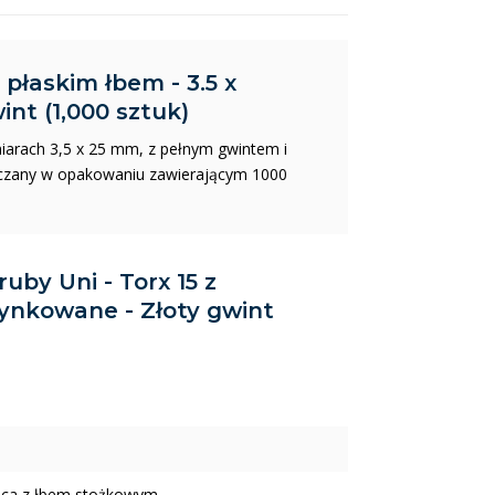
 płaskim łbem - 3.5 x
nt (1,000 sztuk)
miarach 3,5 x 25 mm, z pełnym gwintem i
czany w opakowaniu zawierającym 1000
ruby Uni - Torx 15 z
cynkowane - Złoty gwint
ica z łbem stożkowym