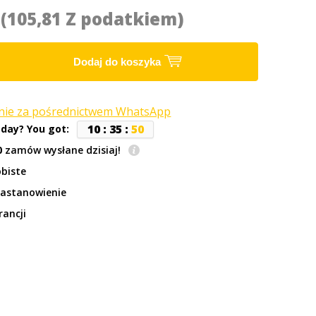
2
(105,81 Z podatkiem)
Dodaj do koszyka
anie za pośrednictwem WhatsApp
1
0
:
3
5
:
4
9
oday? You got:
0
zamów wysłane dzisiaj!
biste
zastanowienie
rancji