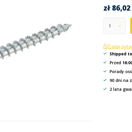
zł 86,0
Zadaj pyt
Shipped t
Przed
16:0
Porady oso
90 dni na 
2 lata gwa