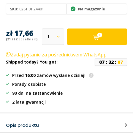
SKU:
0281.01.24401
Na magazynie
zł 17,66
(21,72 Z podatkiem)
Zadaj pytanie za pośrednictwem WhatsApp
0
7
:
3
2
:
0
7
Shipped today? You got:
Przed
16:00
zamów wysłane dzisiaj!
Porady osobiste
90 dni na zastanowienie
2 lata gwarancji
Opis produktu