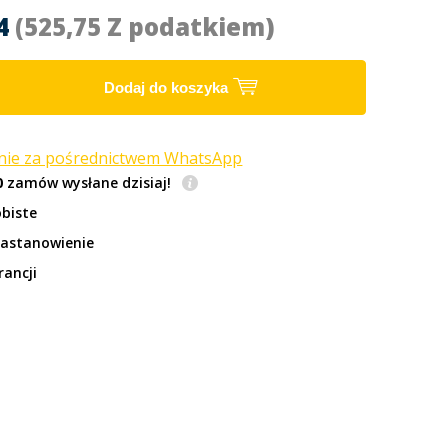
44
(525,75 Z podatkiem)
Dodaj do koszyka
anie za pośrednictwem WhatsApp
0
zamów wysłane dzisiaj!
biste
zastanowienie
rancji