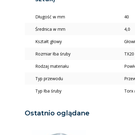
Długość w mm
40
Średnica w mm
4,0
Kształt głowy
Głow
Rozmiar łba śruby
TX20
Rodzaj materiału
Powł
Typ przewodu
Prze
Typ łba śruby
Torx 
Ostatnio oglądane