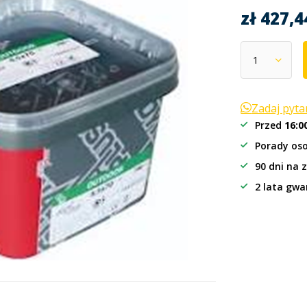
zł 427,
Zadaj pyt
Przed
16:0
Porady oso
90 dni na 
2 lata gwa