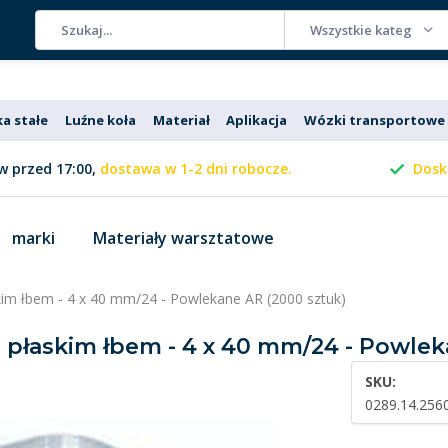
Wszystkie kategorie
ka stałe
Luźne koła
Materiał
Aplikacja
Wózki transportowe
 przed 17:00,
dostawa w 1-2 dni robocze.
Dosk
marki
Materiały warsztatowe
skim łbem - 4 x 40 mm/24 - Powlekane AR (2000 sztuk)
 z płaskim łbem - 4 x 40 mm/24 - Powle
SKU:
0289.14.256