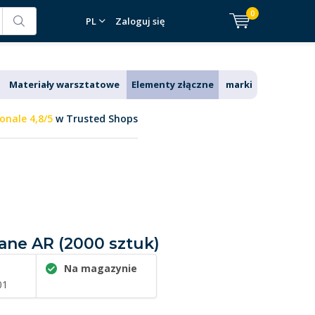
0
PL
Zaloguj się
Materiały warsztatowe
Elementy złączne
marki
onale 4,8/5
w Trusted Shops
kane AR (2000 sztuk)
Na magazynie
01