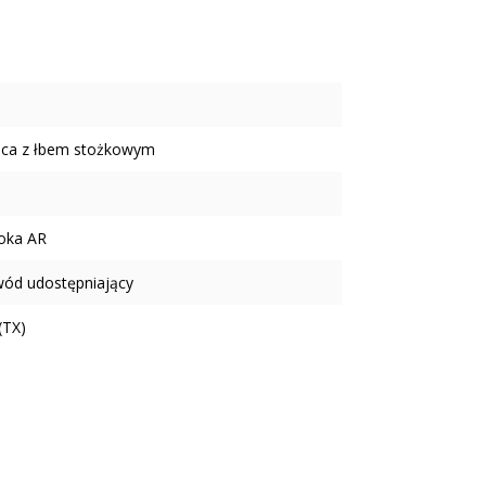
ica z łbem stożkowym
oka AR
wód udostępniający
(TX)