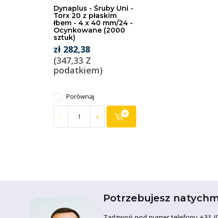
Dynaplus - Śruby Uni -
Torx 20 z płaskim
łbem - 4 x 40 mm/24 -
Ocynkowane (2000
sztuk)
zł 282,38
(347,33 Z
podatkiem)
Porównaj
-
+
Potrzebujesz natychm
Zadzwoń pod numer telefonu +31 (0)