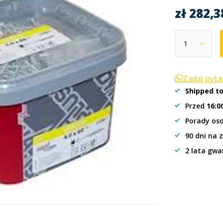
zł 282,
Zadaj pyt
Shipped t
Przed
16:0
Porady oso
90 dni na 
2 lata gwa