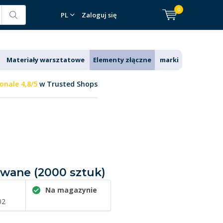
0
PL
Zaloguj się
Materiały warsztatowe
Elementy złączne
marki
onale 4,8/5
w Trusted Shops
owane (2000 sztuk)
Na magazynie
02