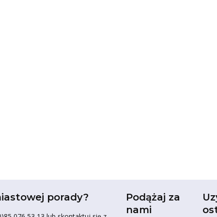
iastowej porady?
Podążaj za
Uz
nami
os
85 076 53 13 lub skontaktuj się z