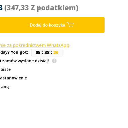
38
(347,33 Z podatkiem)
Dodaj do koszyka
anie za pośrednictwem WhatsApp
0
5
:
3
8
:
2
6
oday? You got:
0
zamów wysłane dzisiaj!
biste
zastanowienie
rancji