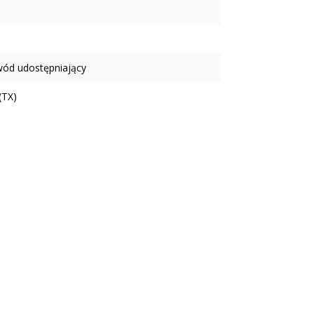
wód udostępniający
(TX)