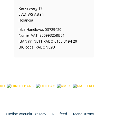
Keskesweg 17
5721 WS Asten
Holandia
Izba Handlowa: 53729420
Numer VAT: 850993258B01
IBAN nr: NL11 RABO 0160 3194 20
BIC code: RABONL2U
Ogólne warunki i zasady
RSS feed
Mapa strony