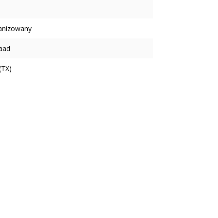
anizowany
aad
(TX)