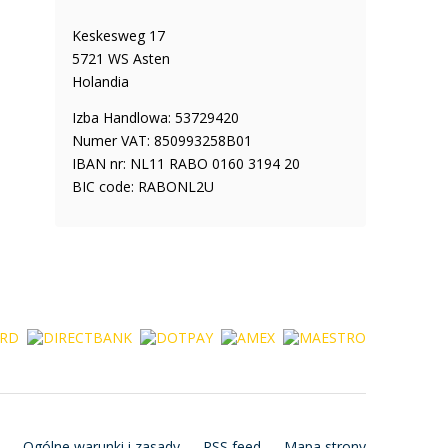
Keskesweg 17
5721 WS Asten
Holandia
Izba Handlowa: 53729420
Numer VAT: 850993258B01
IBAN nr: NL11 RABO 0160 3194 20
BIC code: RABONL2U
Ogólne warunki i zasady
RSS feed
Mapa strony