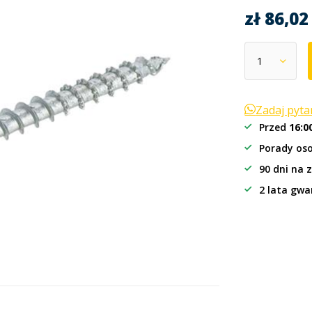
zł 86,0
Zadaj pyt
Przed
16:0
Porady oso
90 dni na 
2 lata gwa