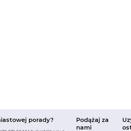
iastowej porady?
Podążaj za
Uz
nami
os