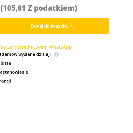
2
(105,81 Z podatkiem)
Dodaj do koszyka
anie za pośrednictwem WhatsApp
0
zamów wysłane dzisiaj!
biste
zastanowienie
rancji