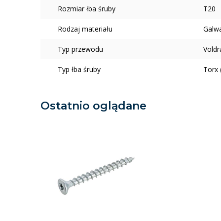
Rozmiar łba śruby
T20
Rodzaj materiału
Galw
Typ przewodu
Voldr
Typ łba śruby
Torx 
Ostatnio oglądane