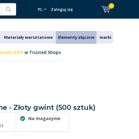
0
PL
Zaloguj się
Materiały warsztatowe
Elementy złączne
marki
onale 4,8/5
w Trusted Shops
e - Złoty gwint (500 sztuk)
Na magazynie
03