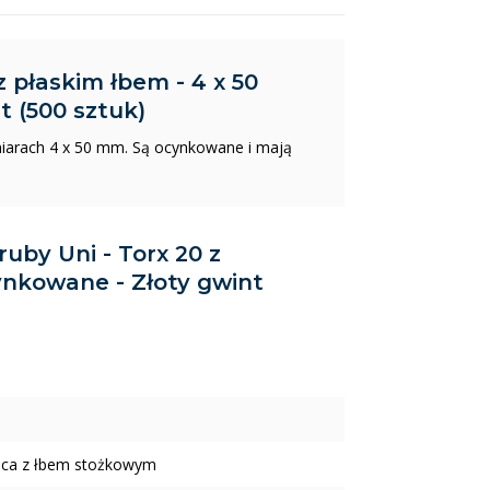
z płaskim łbem - 4 x 50
 (500 sztuk)
miarach 4 x 50 mm. Są ocynkowane i mają
ruby Uni - Torx 20 z
ynkowane - Złoty gwint
ica z łbem stożkowym