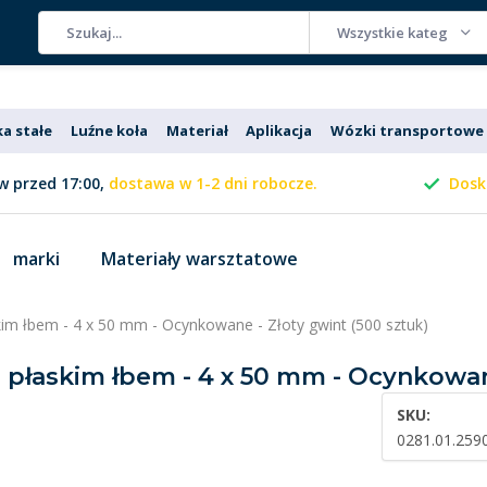
Wszystkie kategorie
ka stałe
Luźne koła
Materiał
Aplikacja
Wózki transportowe
 przed 17:00,
dostawa w 1-2 dni robocze.
Dosk
marki
Materiały warsztatowe
skim łbem - 4 x 50 mm - Ocynkowane - Złoty gwint (500 sztuk)
z płaskim łbem - 4 x 50 mm - Ocynkowan
SKU:
0281.01.259