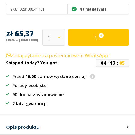
SKU:
0281.08.41401
Na magazynie
zł 65,37
(80,40 Z podatkiem)
Zadaj pytanie za pośrednictwem WhatsApp
0
4
:
1
7
:
0
5
Shipped today? You got:
Przed
16:00
zamów wysłane dzisiaj!
Porady osobiste
90 dni na zastanowienie
2 lata gwarancji
Opis produktu