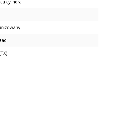
ca cylindra
anizowany
aad
(TX)