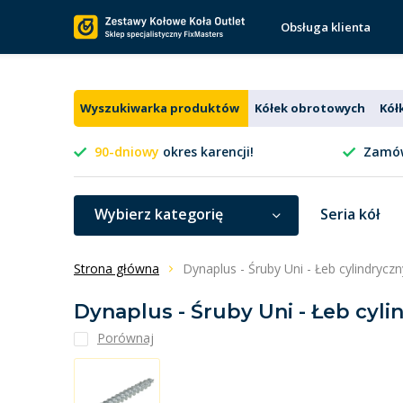
Obsługa klienta
Wyszukiwarka produktów
Kółek obrotowych
Kół
90-dniowy
okres karencji!
Zamów
Wybierz kategorię
Seria kół
Strona główna
Dynaplus - Śruby Uni - Łeb cylindryc
Dynaplus - Śruby Uni - Łeb cyl
Porównaj