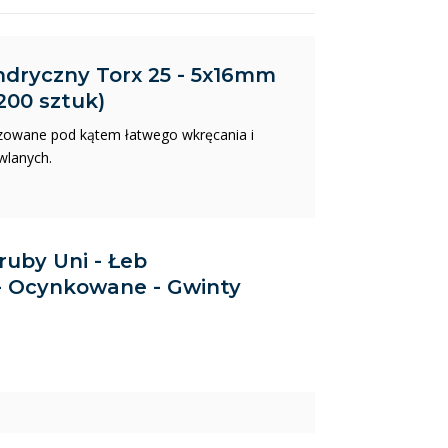
indryczny Torx 25 - 5x16mm
200 sztuk)
zowane pod kątem łatwego wkręcania i
wlanych.
Śruby Uni - Łeb
 - Ocynkowane - Gwinty