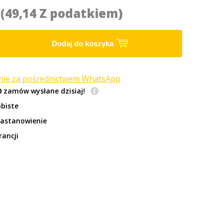
5
(49,14 Z podatkiem)
Dodaj do koszyka
anie za pośrednictwem WhatsApp
0
zamów wysłane dzisiaj!
biste
zastanowienie
rancji