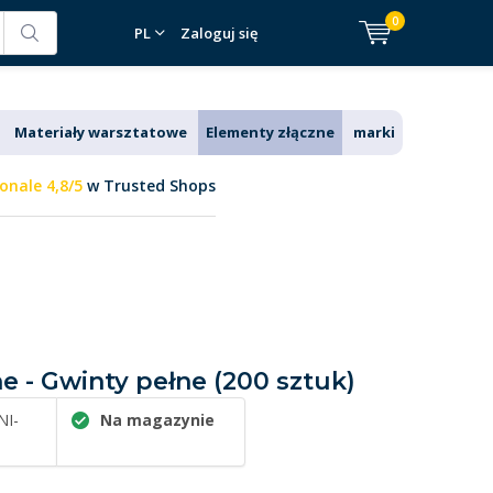
0
PL
Zaloguj się
Materiały warsztatowe
Elementy złączne
marki
onale 4,8/5
w Trusted Shops
e - Gwinty pełne (200 sztuk)
NI-
Na magazynie