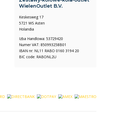
Zestawy-kolowe-kola-outlet
WielenOutlet B.V.
Keskesweg 17
5721 WS Asten
Holandia
Izba Handlowa: 53729420
Numer VAT: 850993258B01
IBAN nr: NL11 RABO 0160 3194 20
BIC code: RABONL2U