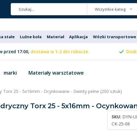
Wszystkie kategorie
ka stałe
Luźne koła
Materiał
Aplikacja
Wózki transportowe
 przed 17:00,
dostawa w 1-2 dni robocze.
Dosk
marki
Materiały warsztatowe
zny Torx 25 - 5x16mm - Ocynkowane - Gwinty pełne (200 sztuk)
indryczny Torx 25 - 5x16mm - Ocynkowan
SKU:
DYN-U
CK-25-06