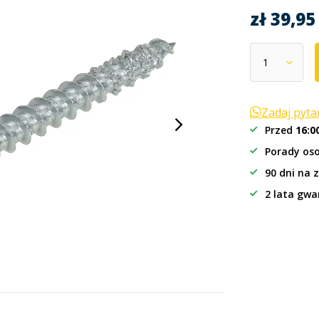
zł 39,9
Zadaj pyt
Przed
16:0
Porady oso
90 dni na 
2 lata gwa