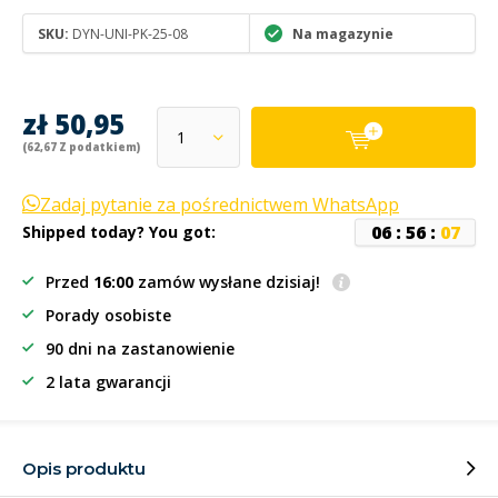
SKU:
DYN-UNI-PK-25-08
Na magazynie
zł 50,95
(62,67 Z podatkiem)
Zadaj pytanie za pośrednictwem WhatsApp
0
6
:
5
6
:
0
7
Shipped today? You got:
Przed
16:00
zamów wysłane dzisiaj!
Porady osobiste
90 dni na zastanowienie
2 lata gwarancji
Opis produktu