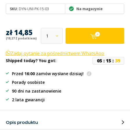
SKU:
DYN-UNI-PK-15-03
Na magazynie
zł 14,85
(18,27 Z podatkiem)
Zadaj pytanie za pośrednictwem WhatsApp
0
5
:
1
5
:
3
9
Shipped today? You got:
Przed
16:00
zamów wysłane dzisiaj!
Porady osobiste
90 dni na zastanowienie
2 lata gwarancji
Opis produktu