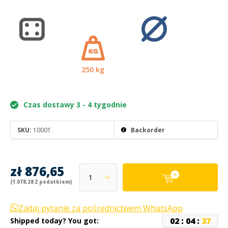
250 kg
Czas dostawy 3 - 4 tygodnie
SKU:
10001
Backorder
zł 876,65
(1.078,28 Z podatkiem)
Zadaj pytanie za pośrednictwem WhatsApp
0
2
:
0
4
:
3
7
Shipped today? You got: