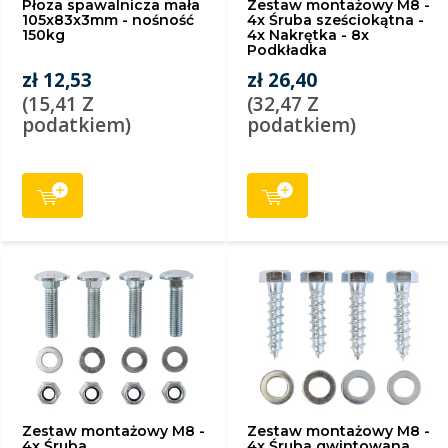
Płoza spawalnicza mała
Zestaw montażowy M8 -
105x83x3mm - nośność
4x Śruba sześciokątna -
150kg
4x Nakrętka - 8x
Podkładka
zł 12,53
zł 26,40
(15,41 Z
(32,47 Z
podatkiem)
podatkiem)
Zestaw montażowy M8 -
Zestaw montażowy M8 -
4x Śruba
4x Śruba gwintowana