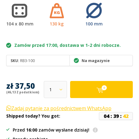
104 x 80 mm
130 kg
100 mm
Zamów przed 17:00, dostawa w 1-2 dni robocze.
SKU:
RB3-100
Na magazynie
zł 37,50
(46,13 Z podatkiem)
Zadaj pytanie za pośrednictwem WhatsApp
0
4
:
3
9
:
4
2
Shipped today? You got:
Przed
16:00
zamów wysłane dzisiaj!