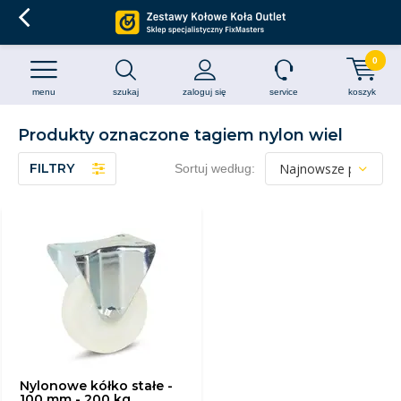
0
menu
szukaj
zaloguj się
service
koszyk
Produkty oznaczone tagiem nylon wiel
FILTRY
Sortuj według:
Nylonowe kółko stałe -
100 mm - 200 kg