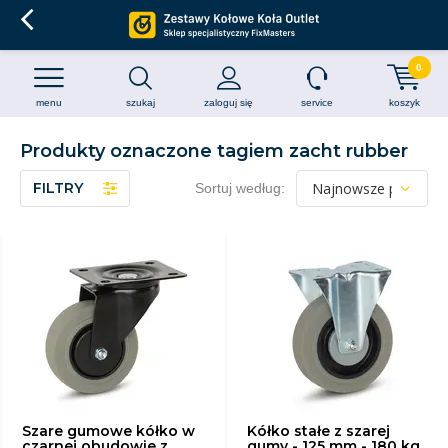
0
menu
szukaj
zaloguj się
service
koszyk
Produkty oznaczone tagiem zacht rubber
FILTRY
Sortuj według:
Szare gumowe kółko w
Kółko stałe z szarej
czarnej obudowie z
gumy - 125 mm - 180 kg