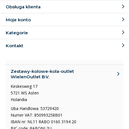
Obsługa klienta
Moje konto
Kategorie
Kontakt
Zestawy-kolowe-kola-outlet
WielenOutlet B.V.
Keskesweg 17
5721 WS Asten
Holandia
Izba Handlowa: 53729420
Numer VAT: 850993258B01
IBAN nr: NL11 RABO 0160 3194 20
BIC code: RABONL2U