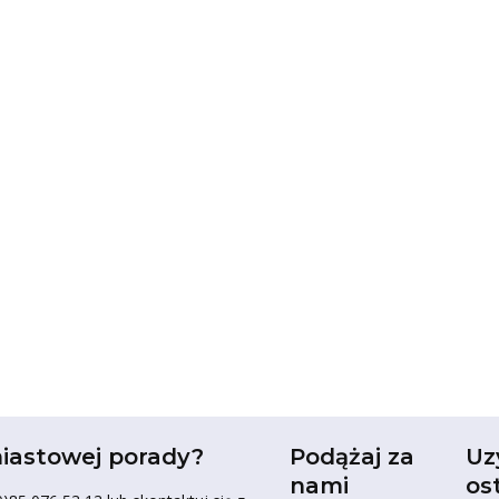
iastowej porady?
Podążaj za
Uz
nami
os