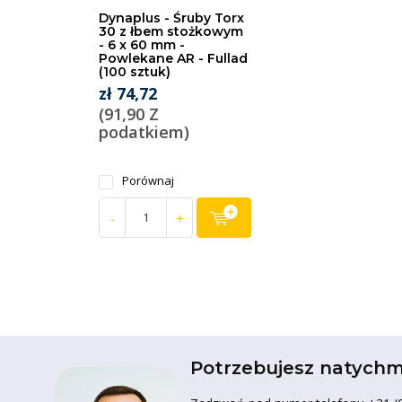
Dynaplus - Śruby Torx
30 z łbem stożkowym
- 6 x 60 mm -
Powlekane AR - Fullad
(100 sztuk)
zł 74,72
(91,90 Z
podatkiem)
Porównaj
-
+
Potrzebujesz natychm