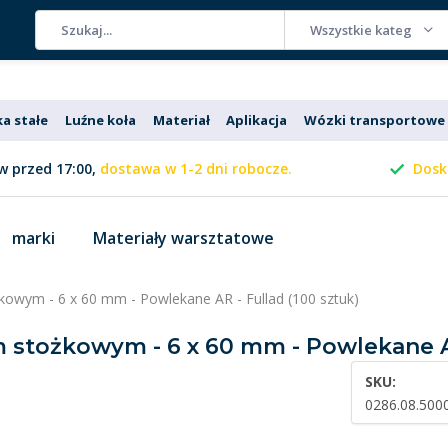
Wszystkie kategorie
ka stałe
Luźne koła
Materiał
Aplikacja
Wózki transportowe
 przed 17:00,
dostawa w 1-2 dni robocze.
Dosk
marki
Materiały warsztatowe
kowym - 6 x 60 mm - Powlekane AR - Fullad (100 sztuk)
m stożkowym - 6 x 60 mm - Powlekane AR
SKU:
0286.08.500