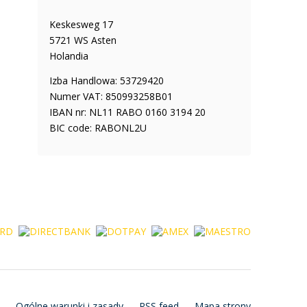
Keskesweg 17
5721 WS Asten
Holandia
Izba Handlowa: 53729420
Numer VAT: 850993258B01
IBAN nr: NL11 RABO 0160 3194 20
BIC code: RABONL2U
Ogólne warunki i zasady
RSS feed
Mapa strony