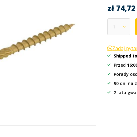
zł 74,7
Zadaj pyt
Shipped t
Przed
16:0
Porady oso
90 dni na 
2 lata gwa