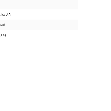
oka AR
aad
(TX)