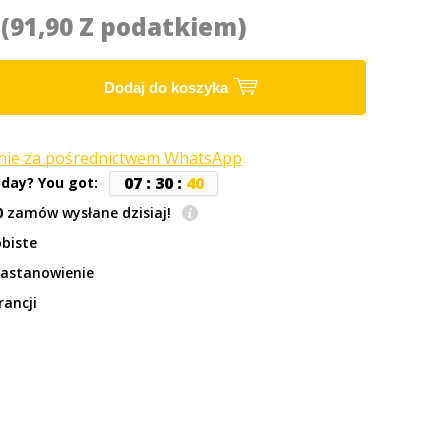
2
(91,90 Z podatkiem)
Dodaj do koszyka
anie za pośrednictwem WhatsApp
0
7
:
3
0
:
4
0
oday? You got:
0
zamów wysłane dzisiaj!
biste
zastanowienie
rancji