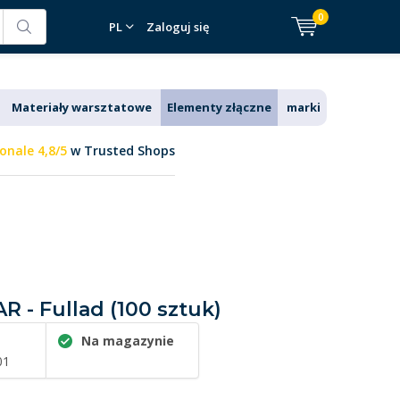
0
PL
Zaloguj się
Materiały warsztatowe
Elementy złączne
marki
onale 4,8/5
w Trusted Shops
 - Fullad (100 sztuk)
Na magazynie
01